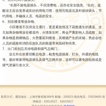
“长期不拔电器插头，不但浪费电，还存在安全隐患。”在此，提
醒业主应自觉养成良好的用电习惯，使用完电器后及时拔掉插头，节
约用电，并确保人员、电器的安全。
6、别在楼道堆放杂物。
小区楼道不仅供业主通行，更是紧急情况下疏散逃生的通道。业
主如将杂物堆放在楼道内，火情发生时，将会严重影响人员疏散，如
果杂物是易燃物品，火势蔓延到楼道，其燃烧产生的浓烟，势必会给
人员的疏散和消防应急队员的救援带来阻碍和伤害。
7、出门前别忘关掉电路和煤气总阀门。
业主外出前要切断总电源，检查电源插座、灯头、外露的电线
等。最好将家用电器插头及煤气总阀关掉，这样可以避免因短路或是
煤气泄漏引发火灾。
联系方式：通讯地址：上海市鲁班路369号 邮编：200023 报名电话：53029600 咨
询电话：63014527、63015627